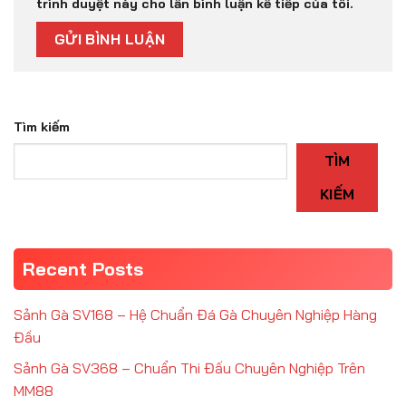
trình duyệt này cho lần bình luận kế tiếp của tôi.
Tìm kiếm
TÌM
KIẾM
Recent Posts
Sảnh Gà SV168 – Hệ Chuẩn Đá Gà Chuyên Nghiệp Hàng
Đầu
Sảnh Gà SV368 – Chuẩn Thi Đấu Chuyên Nghiệp Trên
MM88