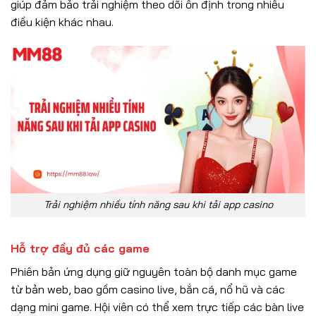
giúp đảm bảo trải nghiệm theo dõi ổn định trong nhiều
điều kiện khác nhau.
Trải nghiệm nhiều tính năng sau khi tải app casino
Hỗ trợ đầy đủ các game
Phiên bản ứng dụng giữ nguyên toàn bộ danh mục game
từ bản web, bao gồm casino live, bắn cá, nổ hũ và các
dạng mini game. Hội viên có thể xem trực tiếp các bàn live