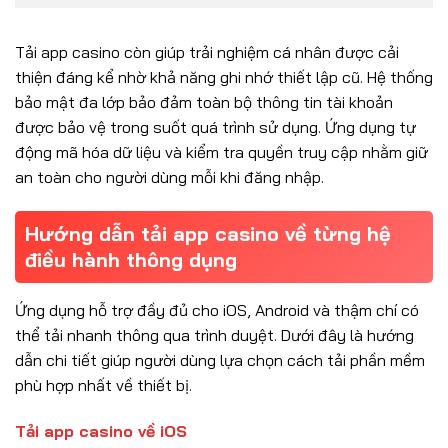
Tải app casino còn giúp trải nghiệm cá nhân được cải
thiện đáng kể nhờ khả năng ghi nhớ thiết lập cũ. Hệ thống
bảo mật đa lớp bảo đảm toàn bộ thông tin tài khoản
được bảo vệ trong suốt quá trình sử dụng. Ứng dụng tự
động mã hóa dữ liệu và kiểm tra quyền truy cập nhằm giữ
an toàn cho người dùng mỗi khi đăng nhập.
Hướng dẫn tải app casino về từng hệ
điều hành thông dụng
Ứng dụng hỗ trợ đầy đủ cho iOS, Android và thậm chí có
thể tải nhanh thông qua trình duyệt. Dưới đây là hướng
dẫn chi tiết giúp người dùng lựa chọn cách tải phần mềm
phù hợp nhất về thiết bị.
Tải app casino về iOS