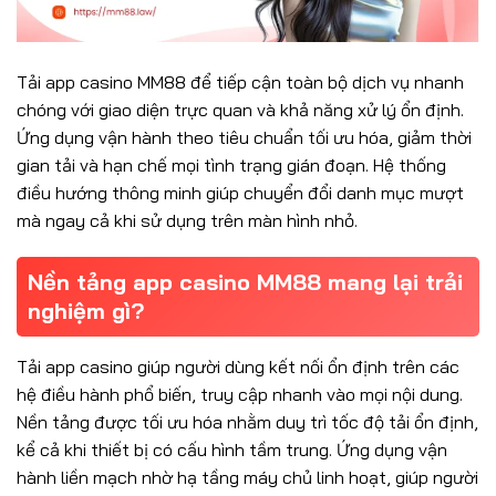
Tải app casino MM88 để tiếp cận toàn bộ dịch vụ nhanh
chóng với giao diện trực quan và khả năng xử lý ổn định.
Ứng dụng vận hành theo tiêu chuẩn tối ưu hóa, giảm thời
gian tải và hạn chế mọi tình trạng gián đoạn. Hệ thống
điều hướng thông minh giúp chuyển đổi danh mục mượt
mà ngay cả khi sử dụng trên màn hình nhỏ.
Nền tảng app casino MM88 mang lại trải
nghiệm gì?
Tải app casino giúp người dùng kết nối ổn định trên các
hệ điều hành phổ biến, truy cập nhanh vào mọi nội dung.
Nền tảng được tối ưu hóa nhằm duy trì tốc độ tải ổn định,
kể cả khi thiết bị có cấu hình tầm trung. Ứng dụng vận
hành liền mạch nhờ hạ tầng máy chủ linh hoạt, giúp người