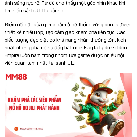
ánh sáng rực rỡ. Từ đó cho thấy một góc nhìn khác khi
tìm hiểu sảnh JILI là sảnh gì.
Điểm nổi bật của game nằm ở hệ thống vòng bonus được
thiết kế nhiều lớp, tạo cảm giác khám phá liên tục. Các
biểu tượng đặc biệt có khả năng nhân thưởng lớn, kích
hoạt những pha nổ hũ đầy bất ngờ. Đây là lý do Golden
Empire luôn nằm trong nhóm tựa game được nhiều hội
viên quan tâm nhất tại sảnh JILI.