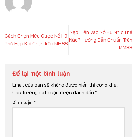
Nạp Tiền Vào Nổ Hũ Như Thế
Cách Chọn Mức Cược Nổ Hũ
Nào? Hướng Dẫn Chuẩn Trên
Phù Hợp Khi Chơi Trên MM88
MM88
Để lại một bình luận
Email của bạn sẽ không được hiển thị công khai.
Các trường bắt buộc được đánh dấu
*
Bình luận
*