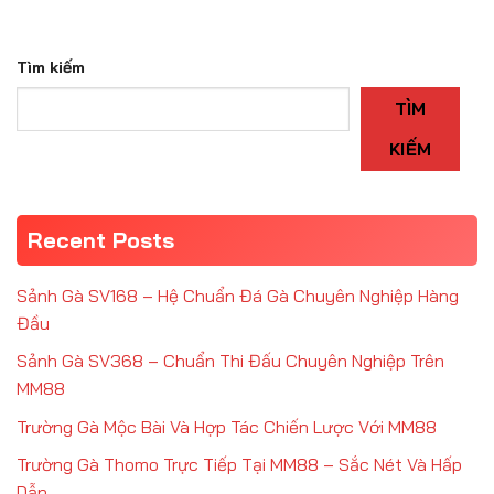
Tìm kiếm
TÌM
KIẾM
Recent Posts
Sảnh Gà SV168 – Hệ Chuẩn Đá Gà Chuyên Nghiệp Hàng
Đầu
Sảnh Gà SV368 – Chuẩn Thi Đấu Chuyên Nghiệp Trên
MM88
Trường Gà Mộc Bài Và Hợp Tác Chiến Lược Với MM88
Trường Gà Thomo Trực Tiếp Tại MM88 – Sắc Nét Và Hấp
Dẫn