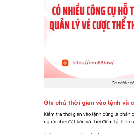
Có nhiều cô
Ghi chú thời gian vào lệnh và 
Kiểm tra thời gian vào lệnh cũng là phần 
người chơi đặt kèo và thời điểm tỷ lệ có 