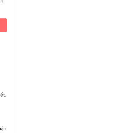
àn
o
ết.
hận