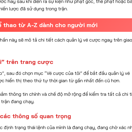
ước hay sau khi diễn ra sự kiện như phạt góc, thẻ phạt hoặc b
chiến lược đã sử dụng trong trận.
ể thao từ A-Z dành cho người mới
hần này sẽ mô tả chi tiết cách quản lý vé cược ngay trên gia
i” trên trang cược
”, sau đó chọn mục “Vé cược của tôi” để bắt đầu quản lý vé
ợc hiển thị theo thứ tự thời gian từ gần nhất đến cũ hơn.
ắm thông tin chính và chế độ mở rộng để kiểm tra tất cả chi ti
 trận đang chạy.
à các thông số quan trọng
c định trạng thái lệnh của mình là đang chạy, đang chờ xác n