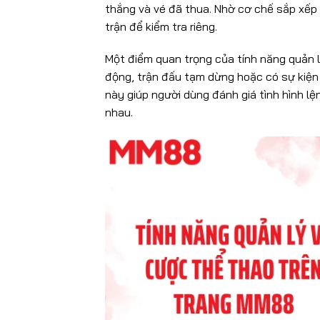
thắng và vé đã thua. Nhờ cơ chế sắp xếp 
trận để kiểm tra riêng.
Một điểm quan trọng của tính năng quản lý
động, trận đấu tạm dừng hoặc có sự kiện 
này giúp người dùng đánh giá tình hình l
nhau.