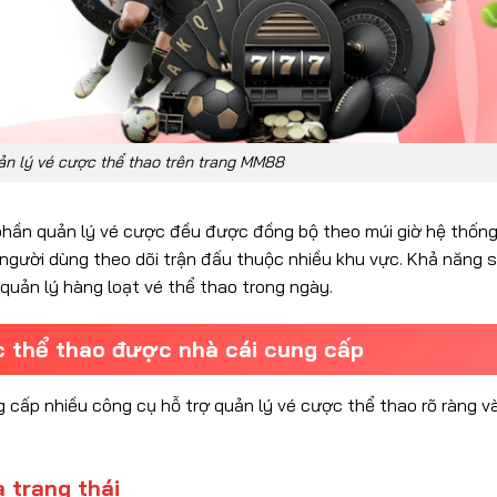
ản lý vé cược thể thao trên trang MM88
g phần quản lý vé cược đều được đồng bộ theo múi giờ hệ thống
 người dùng theo dõi trận đấu thuộc nhiều khu vực. Khả năng 
quản lý hàng loạt vé thể thao trong ngày.
c thể thao được nhà cái cung cấp
 cấp nhiều công cụ hỗ trợ quản lý vé cược thể thao rõ ràng v
 trạng thái