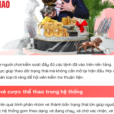
ợ người chơi kiểm soát đầy đủ các lệnh đã vào trên nền tảng
hực giúp theo dõi trạng thái mà không cần mở lại trận đấu. Mọi 
loại rõ ràng để hội viên kiểm tra thuận tiện.
 vé cược thể thao trong hệ thống
ên quá trình phân nhóm vé thành bốn trạng thái lớn giúp ngườ
ợc hệ thống gom theo dạng: vé đang chạy, vé chờ xác nhận, vé