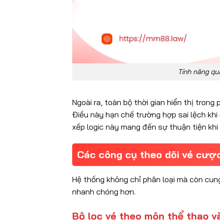
Tính năng qu
Ngoài ra, toàn bộ thời gian hiển thị tron
Điều này hạn chế trường hợp sai lệch khi
xếp logic này mang đến sự thuận tiện khi 
Các công cụ theo dõi vé cượ
Hệ thống không chỉ phân loại mà còn cung
nhanh chóng hơn.
Bộ lọc vé theo môn thể thao và