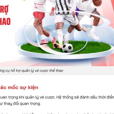
ng cụ hỗ trợ quản lý vé cược thể thao
các mốc sự kiện
quan trọng khi quản lý vé cược. Hệ thống sẽ đánh dấu thời điể
sự thay đổi quan trọng.