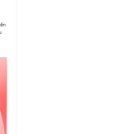
iến
u