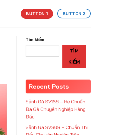
BUTTON 1
BUTTON 2
Tìm kiếm
TÌM
KIẾM
Recent Posts
Sảnh Gà SV168 – Hệ Chuẩn
Đá Gà Chuyên Nghiệp Hàng
Đầu
Sảnh Gà SV368 – Chuẩn Thi
Đấu Chuyên Nghiệp Trên