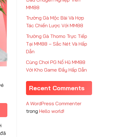
MM88
Trường Gà Mộc Bài Và Hợp
Tác Chiến Lược Với MM88
Trường Gà Thomo Trực Tiếp
Tại MM88 – Sắc Nét Và Hấp
Dẫn
Cùng Chơi PG Nổ Hũ MM88
Với Kho Game Đầy Hấp Dẫn
vé
Recent Comments
A WordPress Commenter
trong
Hello world!
i
 đã