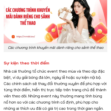
Các chương trình khuyến mãi dành riêng cho sảnh thể thao
Sự kiện theo thời điểm
Nhà cái thường tổ chức event theo mùa và theo dịp đặc
biệt, ví dụ giải bóng đá lớn, ngày lễ hoặc sự kiện nội bộ.
Các chính sách sẽ thay đổi thường xuyên để phù hợp với
từng thời điểm, hiển thị trực tiếp trên trang chủ để thành
viên theo dõi. Những event này thường mang tính bùng
nổ hơn so với các chương trình cố định, phù hợp cho
những ai thích ưu đãi có giá trị cao trong thời gian ngắn.