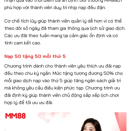
nhận quà vào thời điểm đã ấn định. Gói thưởng MM88D7
phù hợp với thành viên duy trì nhịp nạp đều đặn.
Cơ chế tích lũy giúp thành viên quản lý dễ hơn vì có thể
theo dõi số ngày đã tham gia thông qua lịch sử giao dịch.
Các ưu đãi theo tuần mang lại cảm giác ổn định và có
tính cam kết cao.
Nạp 50 tặng 50 mỗi thứ 5
Chương trình dành cho thành viên yêu thích ưu đãi nạp
đều theo chu kỳ ngắn. Mức tặng tương đương 50% cho
mỗi giao dịch nạp vào thứ 5 giúp tăng ngân sách giải trí
mà không yêu cầu điều kiện phức tạp. Chương trình ưu
đãi định kỳ giúp thành viên chủ động sắp xếp lịch chơi
hợp lý để tối ưu ưu đãi.