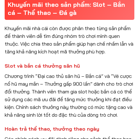
Khuyến mãi theo sản phẩm: Slot – Bắn
cá – Thể thao – Đá gà
Khuyến mãi nhà cái còn được phân theo từng sản phẩm
để thành viên dễ tìm đúng nhóm trò chơi mình quen
thuộc. Việc chia theo sản phẩm giúp hạn chế nhầm lẫn và
tăng khả năng kích hoạt mã thưởng phù hợp.
Slot và bắn cá thưởng săn hũ
Chương trình “Đại cao thủ săn hũ – Bắn cá” và “Vé cược
nổ hũ may mắn – Thưởng gấp 900 lần” dành cho trò chơi
đổi thưởng. Thành viên tham gia slot hoặc bắn cá có thể
sử dụng các mã ưu đãi để tăng mức thưởng khi đạt điều
kiện. Chính sách thưởng này thường có mức tặng cao và
khả năng sinh lời tốt do đặc thù của dòng trò chơi.
Hoàn trả thể thao, thưởng theo ngày