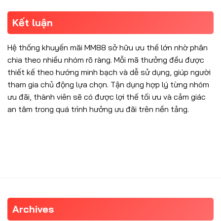
Kết luận
Hệ thống khuyến mãi MM88 sở hữu ưu thế lớn nhờ phân
chia theo nhiều nhóm rõ ràng. Mỗi mã thưởng đều được
thiết kế theo hướng minh bạch và dễ sử dụng, giúp người
tham gia chủ động lựa chọn. Tận dụng hợp lý từng nhóm
ưu đãi, thành viên sẽ có được lợi thế tối ưu và cảm giác
an tâm trong quá trình hưởng ưu đãi trên nền tảng.
Archives