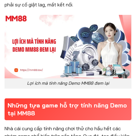
phải sự cố giật lag, mất kết nối.
Lợi ích mà tính năng Demo MM88 đem lại
Những tựa game hỗ trợ tính năng Demo
tại MM88
Nhà cái cung cấp tính năng chơi thử cho hầu hết các